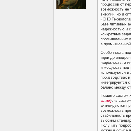
процессов от пе
возможность не 
энергии, но и о
«СНЭ Технологии
базе литиевых а
надёжностью и с
конкретные зада
промышленных к
в промышленной
Особенность под
идеи до внедрен
надёжность, а и
и мощность под 
используются в 
производствах и 
интегрируются с
баланс между с
Помимо систем х
ac.ru/]
снэ систем
активируются пр
возможность пре
стабильность пр
высоким стандар
Получить подроб
можно в офисе по