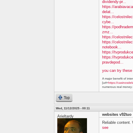
dividendy-pr...
https://arabiavac
delat...
https://celostnile
cybe...
https://podhradem.
zmz...
https://celostnilec
https://celostnile
notebook...
https://tvprodukc
https://tvprodukc
pravdepod...
you can try these
A major benefit of inte
[url=
https://casinosdel
numerous real money g
Top
Wed, 11/12/2025 - 00:11
websites v92tuo
Arieltardy
Reliable content. 
see