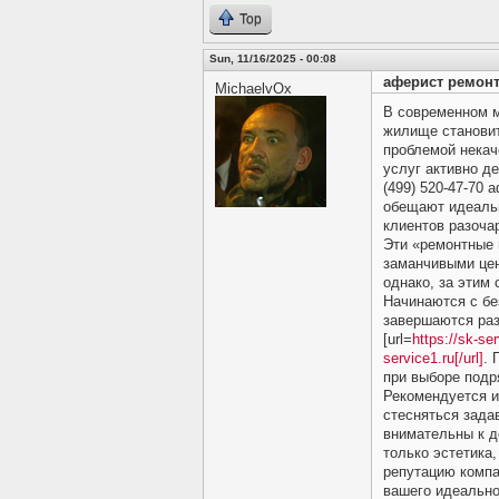
Top
Sun, 11/16/2025 - 00:08
аферист ремонт 
MichaelvOx
В современном м
жилище становит
проблемой некач
услуг активно д
(499) 520-47-70
обещают идеальн
клиентов разоча
Эти «ремонтные 
заманчивыми це
однако, за этим
Начинаются с бе
завершаются раз
[url=
https://sk-ser
service1.ru[/url]
. 
при выборе подр
Рекомендуется и
стесняться зада
внимательны к д
только эстетика,
репутацию компа
вашего идеально