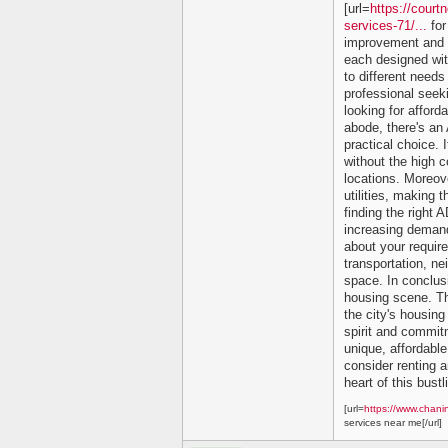
[url=
https://cour
services-71/...
for
improvement and r
each designed with
to different need
professional seeki
looking for afford
abode, there's an
practical choice. I
without the high c
locations. Moreov
utilities, making
finding the right 
increasing demand.
about your require
transportation, ne
space. In conclus
housing scene. The
the city's housing
spirit and commitm
unique, affordable
consider renting 
heart of this bustli
[url=
https://www.chani
services near me[/url]