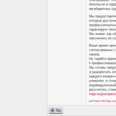
безопасно и эфф
негабаритных гру
Мы предоставляе
которые доступн
профессиональн
гарантирует без
Мы знаем, как о
обеспечить их с
Ваше время ценн
согласованных с
заказа.
Не теряйте врем
к профессионала
Мы готовы пред
и разработать о
каждого конкрет
уникален, и гот
индивидуальный
рассчитать стои
triga.ru/gruzope
[url=
https://tlk-triga.r
Top