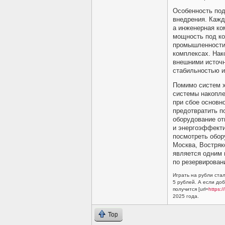
Особенность под
внедрения. Кажд
а инженерная ко
мощность под ко
промышленности,
комплексах. Нак
внешними источн
стабильностью 
Помимо систем х
системы накопле
при сбое основн
предотвратить п
оборудование от
и энергоэффекти
посмотреть обор
Москва, Востряк
является одним 
по резервирован
Играть на рубли стал
5 рублей. А если до
получится [url=
https:/
2025 года.
Top