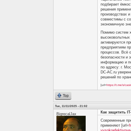
подбирает ёмкос
решения применя
производствах и 
совместимы с со
экономичную эне
Помимо систем х
высоковольтных 
активируются пр
предприятиям пр
процессов. Всё 
безопасности и 
информацию и п
по адресу: г. Мо
DC-AC.ru уверен
решений по хран
[url=
https://t.me/s/casi
Top
Tue, 11/11/2025 - 21:02
Как защитить I
BigrecalJax
Современные пр
применяют [url=
h
vysokoefektivnye-i