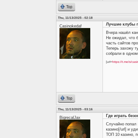
Top
Thu, 11/13/2025 - 02:18
Лучшие клубы п
Casinokedaf
Вчера нашёл кана
Не ожидал, что 
часть сайтов пр
Теперь захожу т
собрали в одном
[url=
https://t.me/s/casi
Top
Thu, 11/13/2025 - 03:16
Где играть безо
BigrecalJax
Случайно попал н
казино[/url] и у
ТОП 10 казино, 