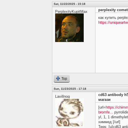
Sat, 11/22/2025 - 15:18
perplexity come
PerplexityKupitMax
как купить perple
https://uniqueartw
Top
Sun, 11/23/2025 - 17:18
cd63 antibody h5
Lavillnog
магази
[url=
https://chimm
bromfe...
pyrrolid
yl, 1, 1 dimethyl
химмед [/url]
Tegs: [u]cd63 ant