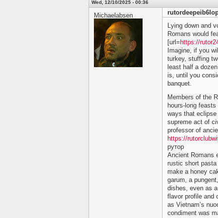
Wed, 12/10/2025 - 00:36
rutordeepeib6lo
Michaelabsen
Lying down and vo
Romans would fe
[url=
https://rutor2
Imagine, if you wi
turkey, stuffing t
least half a doze
is, until you cons
banquet.
Members of the Ro
hours-long feasts 
ways that eclipse
supreme act of civi
professor of ancie
https://rutorclu
рутор
Ancient Romans e
rustic short past
make a honey cak
garum, a pungent, 
dishes, even as a
flavor profile and
as Vietnam’s nuo
condiment was mad