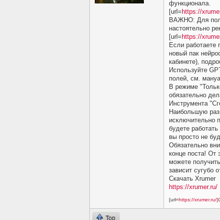
функционала.
[url=
https://xrumer
ВАЖНО: Для пол
настоятельно ре
[url=
https://xrumer
Если работаете 
новый пак нейрос
кабинете), подр
Используйте GPT
полей, см. ману
В режиме "Тольк
обязательно дел
Инструмента "Сг
Наибольшую разн
исключительно п
будете работать
вы просто не бу
Обязательно вни
конце поста! От
можете получить
зависит сугубо 
Скачать Xrumer
https://xrumer.ru/
[url=
https://xrumer.ru/]
Top