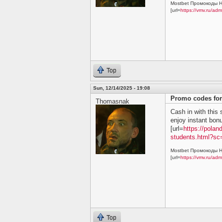
Mostbet Промокоды Н
[url=
https://vmv.ru/ad
Top
Sun, 12/14/2025 - 19:08
Promo codes for
Thomasnak
Cash in with this
enjoy instant bon
[url=
https://polan
students.html?sc=
Mostbet Промокоды Н
[url=
https://vmv.ru/ad
Top