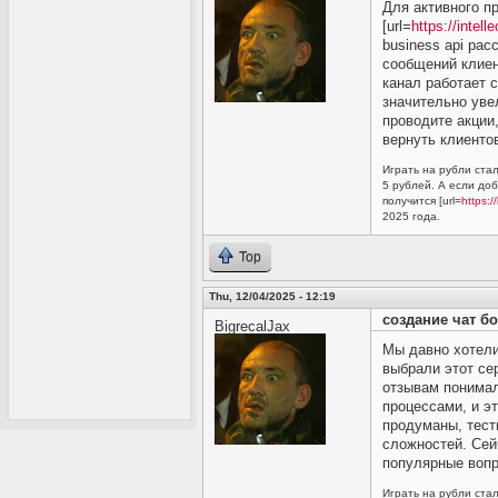
Для активного п
[url=
https://intel
business api рас
сообщений клиен
канал работает с
значительно уве
проводите акции
вернуть клиенто
Играть на рубли стал
5 рублей. А если до
получится [url=
https:/
2025 года.
Top
Thu, 12/04/2025 - 12:19
создание чат бот
BigrecalJax
Мы давно хотели
выбрали этот се
отзывам понимал
процессами, и э
продуманы, тест
сложностей. Сей
популярные вопр
Играть на рубли стал