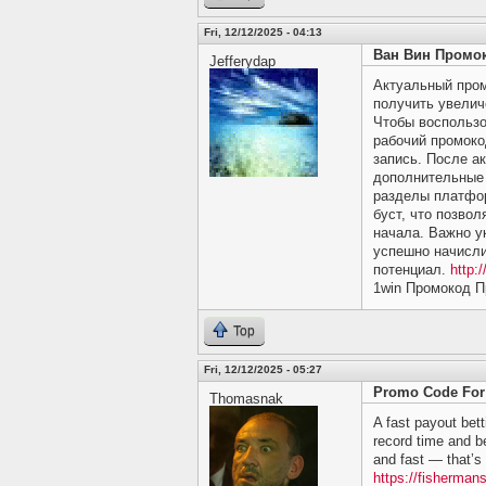
Fri, 12/12/2025 - 04:13
Ван Вин Промо
Jefferydap
Актуальный пром
получить увелич
Чтобы воспользо
рабочий промоко
запись. После а
дополнительные 
разделы платфо
буст, что позво
начала. Важно у
успешно начисли
потенциал.
http:
1win Промокод П
Top
Fri, 12/12/2025 - 05:27
Promo Code For
Thomasnak
A fast payout bet
record time and b
and fast — that’s
https://fisherma