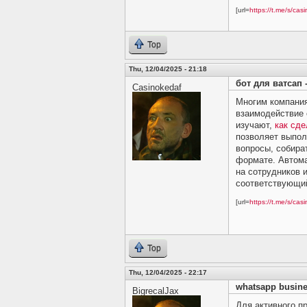
[url=
https://t.me/s/casi
Top
Thu, 12/04/2025 - 21:18
бот для ватсап -
Casinokedaf
Многим компани
взаимодействие 
изучают,
как сде
позволяет выпол
вопросы, собира
формате. Автома
на сотрудников 
соответствующи
[url=
https://t.me/s/casi
Top
Thu, 12/04/2025 - 22:17
whatsapp busine
BigrecalJax
Для активного п