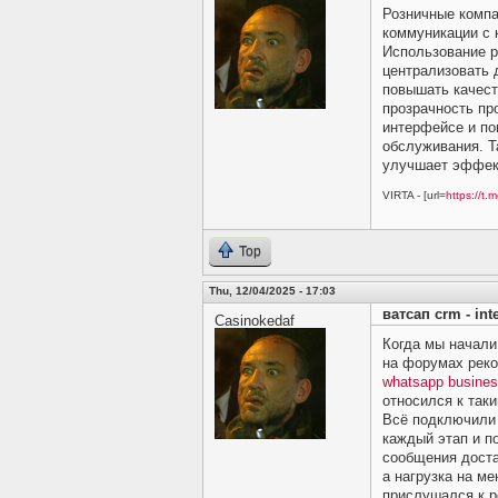
Розничные компа
коммуникации с 
Использование 
централизовать 
повышать качест
прозрачность пр
интерфейсе и по
обслуживания. Т
улучшает эффект
VIRTA - [url=
https://t.m
Top
Thu, 12/04/2025 - 17:03
ватсап crm - int
Casinokedaf
Когда мы начали
на форумах реко
whatsapp busines
относился к таки
Всё подключили 
каждый этап и п
сообщения доста
а нагрузка на м
прислушался к 