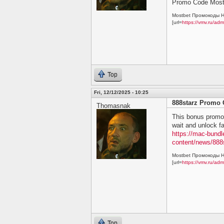
Promo Code Most
Mostbet Промокоды Н
[url=
https://vmv.ru/ad
Top
Fri, 12/12/2025 - 10:25
888starz Promo 
Thomasnak
This bonus promo 
wait and unlock fa
https://mac-bund
content/news/888
Mostbet Промокоды Н
[url=
https://vmv.ru/ad
Top