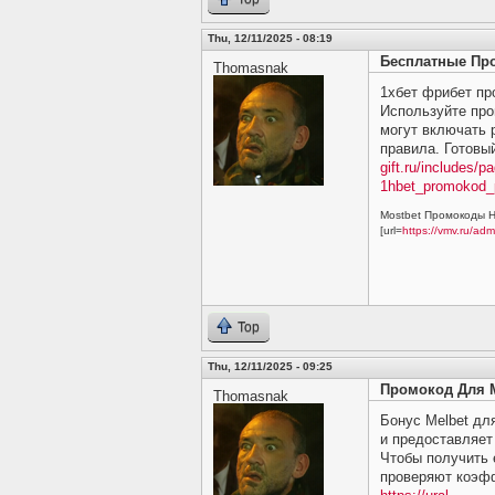
Thu, 12/11/2025 - 08:19
Бесплатные Про
Thomasnak
1хбет фрибет пр
Используйте про
могут включать 
правила. Готовы
gift.ru/includes/p
1hbet_promokod_p
Mostbet Промокоды Н
[url=
https://vmv.ru/ad
Top
Thu, 12/11/2025 - 09:25
Промокод Для 
Thomasnak
Бонус Melbet для
и предоставляет
Чтобы получить 
проверяют коэфф