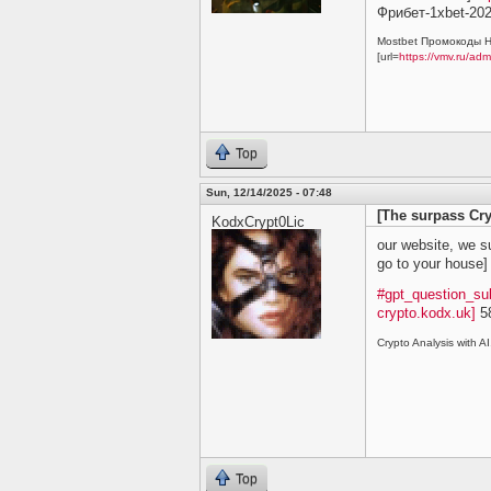
Фрибет-1xbet-2026
Mostbet Промокоды Н
[url=
https://vmv.ru/ad
Top
Sun, 12/14/2025 - 07:48
[The surpass Cry
KodxCrypt0Lic
our website, we s
go to your house
#gpt_question_sub
crypto.kodx.uk]
5
Crypto Analysis with AI.
Top