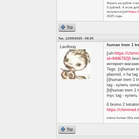
Играть на рубли стал
5 рублей. А если до
получится [url=
https:/
2025 года.
Top
Tue, 12/09/2025 - 09:29
human trem 1 tre
Lavillnog
[url=
https://chimm
id=8496792]6
brom
интернет-магазин
Tegs: [u]human tr
plasmid, n ha ta
[i]human trem 1 t
tag - купить онл
[b]human trem 1 t
myc tag - купить
6 bromo 2 tetral
https://chimmed.r
esirna human il3ra e
Top