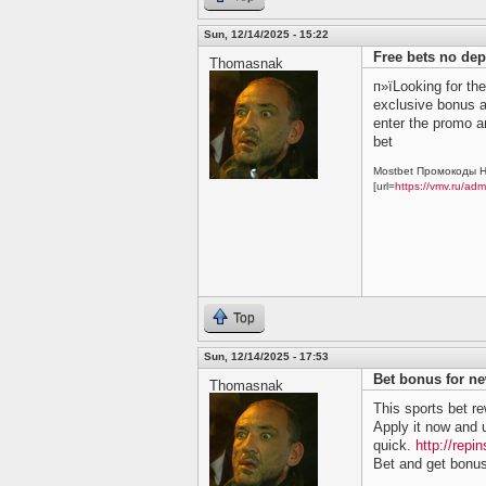
Sun, 12/14/2025 - 15:22
Free bets no dep
Thomasnak
п»їLooking for th
exclusive bonus an
enter the promo a
bet
Mostbet Промокоды Н
[url=
https://vmv.ru/ad
Top
Sun, 12/14/2025 - 17:53
Bet bonus for n
Thomasnak
This sports bet r
Apply it now and u
quick.
http://rep
Bet and get bonu