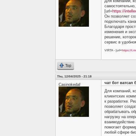
Для компаний, к
самостоятельно,
[url=
https://intell
Он позволяет соз
подключать кана
Благодаря прост
изменения и экс
решение, которое
сервис в удобн
VIRTA - [url=
https://t.m
Top
Thu, 12/04/2025 - 21:18
чат бот ватсап б
Casinokedaf
Для компаний, к
клиентских комм
к разработке. Р
позволяет созда
обрабатывать об
нагрузку на опер
взаимодействие 
помогает формир
любой сфере биз