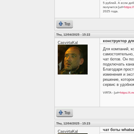
5 рублей. А если до
получится [url=
https:/
2025 года.
Top
Thu, 12/04/2025 - 15:22
конструктор для
CasvirtaKal
Для компаний, к
самостоятельно
чат ботов. Он по
подключать кана
Благодаря прост
изменения и экс
решение, которое
сервис в удобн
VIRTA - [url=
https://t.m
Top
Thu, 12/04/2025 - 15:23
чат боты whatsap
CasvirtaKal