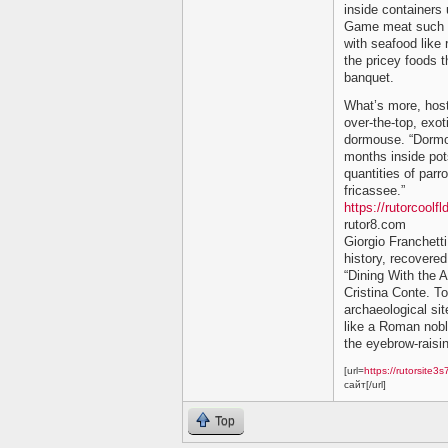
inside containers
Game meat such as
with seafood like 
the pricey foods 
banquet.
What’s more, hos
over-the-top, exot
dormouse. “Dormou
months inside pot
quantities of par
fricassee.”
https://rutorcool
rutor8.com
Giorgio Franchetti
history, recovered
“Dining With the 
Cristina Conte. To
archaeological sit
like a Roman noble
the eyebrow-raisi
[url=
https://rutorsite
сайт[/url]
Top