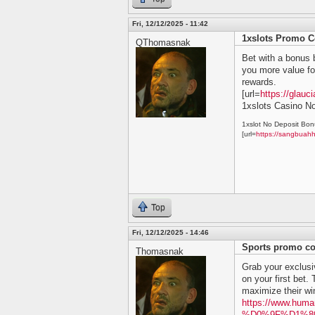
Fri, 12/12/2025 - 11:42
1xslots Promo C
QThomasnak
Bet with a bonus 
you more value fo
rewards.
[url=
https://glau
1xslots Casino N
1xslot No Deposit Bon
[url=
https://sangbuah
Top
Fri, 12/12/2025 - 14:46
Sports promo c
Thomasnak
Grab your exclusi
on your first bet. 
maximize their win
https://www.huma
%D0%9F%D1%8