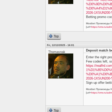
%D0%9D%D0%B
%D0%A4%D1%8
2026-1XSUN20
Betting promo cod
Mostbet Промокоды Н
[url=
https://vmv.ru/ad
Top
Fri, 12/12/2025 - 16:01
Deposit match b
Thomasnak
Enter the right pr
Few codes left, s
https://realf
1%D1%85%D0%
%D0%A1%D0%B
2026-1XSUN20
Sign up offer bett
Mostbet Промокоды Н
[url=
https://vmv.ru/ad
Top