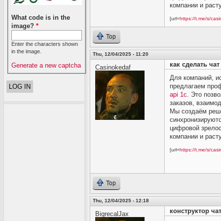
компании и раст
What code is in the
[url=
https://t.me/s/casi
image?
*
Top
Enter the characters shown
in the image.
Thu, 12/04/2025 - 11:20
как сделать чат 
Generate a new captcha
Casinokedaf
Для компаний, и
предлагаем про
api 1с
. Это позв
заказов, взаимо
Мы создаём реше
синхронизируютс
цифровой зрелос
компании и раст
[url=
https://t.me/s/casi
Top
Thu, 12/04/2025 - 12:18
конструктор чат
BigrecalJax