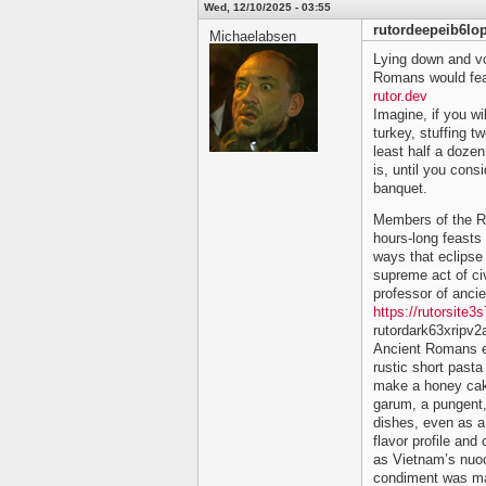
Wed, 12/10/2025 - 03:55
rutordeepeib6lo
Michaelabsen
Lying down and vo
Romans would fe
rutor.dev
Imagine, if you wi
turkey, stuffing t
least half a doze
is, until you cons
banquet.
Members of the Ro
hours-long feasts 
ways that eclipse
supreme act of civi
professor of ancie
https://rutorsit
rutordark63xripv
Ancient Romans e
rustic short past
make a honey cak
garum, a pungent, 
dishes, even as a
flavor profile and
as Vietnam’s nuo
condiment was mad