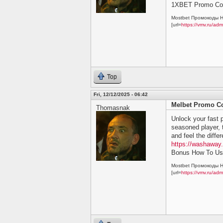
1XBET Promo Cod
Mostbet Промокоды Н
[url=
https://vmv.ru/ad
Top
Fri, 12/12/2025 - 06:42
Melbet Promo Co
Thomasnak
Unlock your fast 
seasoned player, t
and feel the diffe
https://washaway
Bonus How To Us
Mostbet Промокоды Н
[url=
https://vmv.ru/ad