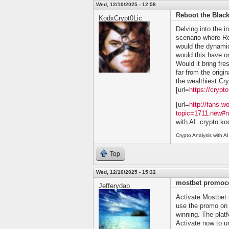
Wed, 12/10/2025 - 12:58
Reboot the Blackl
KodxCrypt0Lic
Delving into the i
scenario where Red
would the dynamics
would this have o
Would it bring fre
far from the origi
the wealthiest Cry
[url=
https://crypt
[url=
http://fans.
topic=1711.new#n
with AI. crypto.ko
Crypto Analysis with AI.
Top
Wed, 12/10/2025 - 15:32
mostbet promoc
Jefferydap
Activate Mostbet 
use the promo on 
winning. The platf
Activate now to u