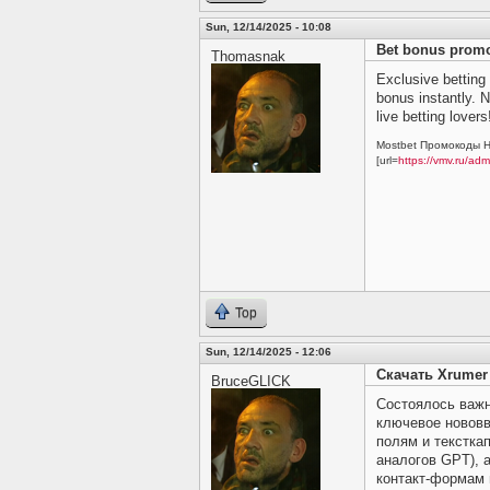
Sun, 12/14/2025 - 10:08
Bet bonus promo
Thomasnak
Exclusive betting
bonus instantly. N
live betting lover
Mostbet Промокоды Н
[url=
https://vmv.ru/ad
Top
Sun, 12/14/2025 - 12:06
Скачать Xrumer
BruceGLICK
Состоялось важн
ключевое нововв
полям и текстка
аналогов GPT), 
контакт-формам