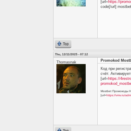
[url=
https://prom
code[/url] mostbe
Top
Thu, 12/11/2025 - 07:12
Promokod Mostb
Thomasnak
Код при регистр
счёт. Активирует
[url=
https://4rest
promokod_mostbet_
Mostbet Промокоды Н
[url=
https://vmv.ru/ad
Top