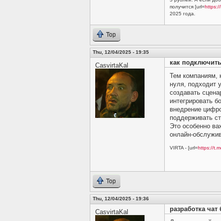
получится [url=
https:/
2025 года.
Top
Thu, 12/04/2025 - 19:35
как подключить 
CasvirtaKal
Тем компаниям, 
нуля, подходит
создавать сцена
интегрировать б
внедрение цифро
поддерживать ст
Это особенно ва
онлайн-обслужив
VIRTA - [url=
https://t.m
Top
Thu, 12/04/2025 - 19:36
разработка чат б
CasvirtaKal