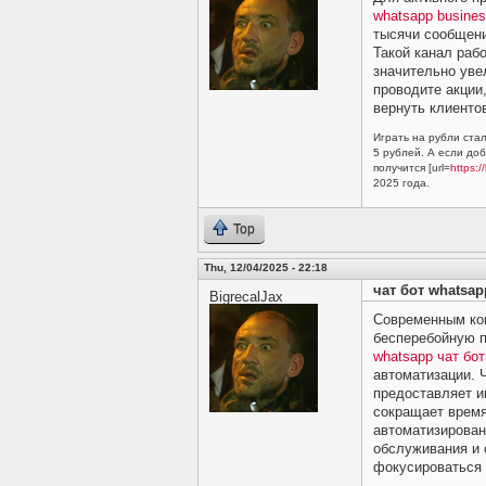
whatsapp busines
тысячи сообщени
Такой канал рабо
значительно уве
проводите акции
вернуть клиенто
Играть на рубли стал
5 рублей. А если до
получится [url=
https:/
2025 года.
Top
Thu, 12/04/2025 - 22:18
чат бот whatsapp
BigrecalJax
Современным ко
бесперебойную п
whatsapp чат бот
автоматизации. 
предоставляет и
сокращает время
автоматизирован
обслуживания и 
фокусироваться 