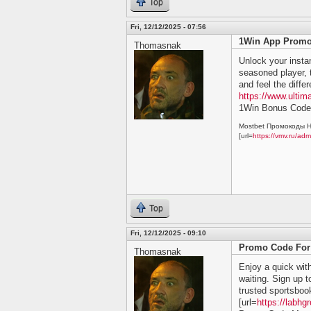
Top
Fri, 12/12/2025 - 07:56
1Win App Prom
Thomasnak
Unlock your insta
seasoned player, 
and feel the diffe
https://www.ulti
1Win Bonus Code
Mostbet Промокоды Н
[url=
https://vmv.ru/ad
Top
Fri, 12/12/2025 - 09:10
Promo Code For
Thomasnak
Enjoy a quick wit
waiting. Sign up 
trusted sportsboo
[url=
https://labh