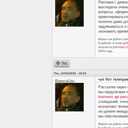
Реклама с демон
выглядела очень
вопросы, оформл
ориентироваться
полезно даже дл
задумываться о 
экономить время
Играть на рубли стал
5 рублей. А если до
получится [url=
https:/
2025 года.
Top
Thu, 12/04/2025 - 18:03
чат бот телегра
BigrecalJax
Рассылки через 
мы предлагаем 
business api рас
сообщений, точн
исключает блоки
на уровне между
мы обеспечиваем
Играть на рубли стал
5 рублей. А если до