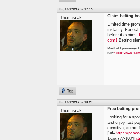
Fri, 12/12/2025 - 17:15
Claim betting b
Thomasnak
Limited time prom
instantly. Perfec
before it expires!
com1
Betting sign
Mostbet Промокоды Н
[url=
https://vmv.ru/ad
Top
Fri, 12/12/2025 - 18:27
Free betting pr
Thomasnak
Looking for a spo
and enjoy fast pay
sensitive, so act 
[url=
https://peaco
1xbat777-100/]
htt