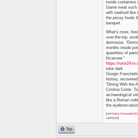
inside containers
Game meat such as
with seafood like 
the pricey foods 
banquet.
What’s more, hos
over-the-top, exot
dormouse. “Dormou
months inside pot
quantities of par
fricassee.”
https://rutor24-to
rutor dark
Giorgio Franchetti
history, recovered
“Dining With the 
Cristina Conte. To
archaeological sit
like a Roman noble
the eyebrow-raisi
[url=
https://rutorsite
сайт[/url]
Top