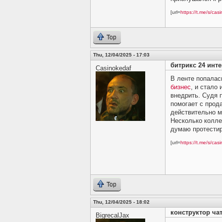
[url=
https://t.me/s/casi
Top
Thu, 12/04/2025 - 17:03
битрикс 24 интег
Casinokedaf
В ленте попалас
бизнес
, и стало
внедрить. Судя п
помогает с прод
действительно м
Несколько колле
думаю протестир
[url=
https://t.me/s/casi
Top
Thu, 12/04/2025 - 18:02
конструктор чат
BigrecalJax