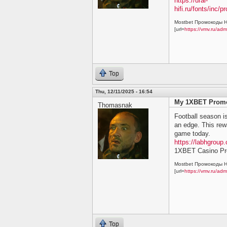
https://ural-
hifi.ru/fonts/in
Mostbet Промокоды Н
[url=
https://vmv.ru/ad
Top
Thu, 12/11/2025 - 16:54
My 1XBET Prom
Thomasnak
Football season i
an edge. This rewa
game today.
https://labhgrou
1XBET Casino P
Mostbet Промокоды Н
[url=
https://vmv.ru/ad
Top