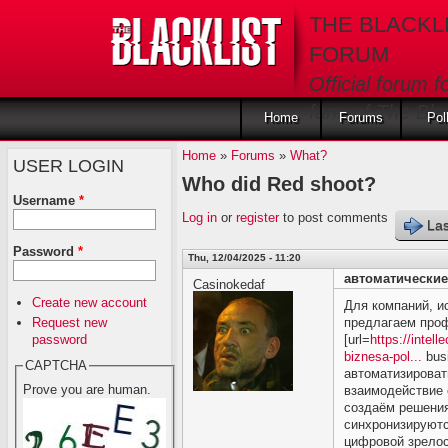
Skip to main content
THE BLACKL
FORUM
Official forum f
fans of The Blac
Home
Forums
Pol
Home
»
Forums
»
What?
USER LOGIN
Who did Red shoot?
Username
*
Log in
or
register
to post comments
Las
Password
*
Thu, 12/04/2025 - 11:20
автоматические 
Casinokedaf
Create new account
Для компаний, и
Request new
предлагаем про
password
[url=
https://intel
biznesa-pol...
busi
CAPTCHA
автоматизироват
Prove you are human.
взаимодействие 
создаём решения
синхронизируютс
цифровой зрелос