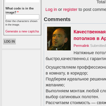
Total
What code is in the
Log in
or
register
to post comme
image?
*
Comments
Enter the characters shown
in the image.
Качественная
Generate a new captcha
потолков в А
Permalink
Submitte
Натяжные потол
быстро,качественно,с гаранти
Осуществляем проффессионал
в комнату, в коридор;
Подберем идеальное решение
желанию;
Выполняем монтаж любой сло
выбор сатиновых полотен.
Рассчитаем стоимость — свяж