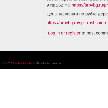
9 № 152 ФЗ
https://arbvbg.ru/p
Цены на услуги по рубке дер
https://arbvbg.ru/spil-roshchino
Log in
or
register
to post comm
© 2026
The Blacklist Forum
™ - All rights reserved