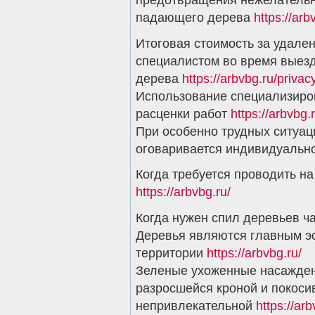
падающего дерева
https://arb
Итоговая стоимость за удале
специалистом во время выезд
дерева
https://arbvbg.ru/privac
Использование специализиро
расценки работ
https://arbvbg.r
При особенно трудных ситуац
оговаривается индивидуальн
Когда требуется проводить н
https://arbvbg.ru/
Когда нужен спил деревьев ч
Деревья являются главным э
территории
https://arbvbg.ru/
Зеленые ухоженные насаждени
разросшейся кроной и покоси
непривлекательной
https://arb