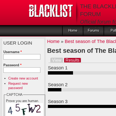
Skip to main content
THE BLACKL
FORUM
Official forum f
fans of The Blac
Home
Forums
Pol
Home
»
Best season of The Black
USER LOGIN
Best season of The Bla
Username
*
View
Results
(active tab)
Primary tabs
Password
*
Season 1
Create new account
Request new
Season 2
password
CAPTCHA
Season 3
Prove you are human.