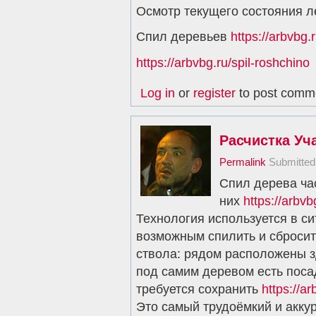
Осмотр текущего состояния 
Спил деревьев
https://arbvbg.r
https://arbvbg.ru/spil-roshchino
Log in
or
register
to post comm
Расчистка Уч
Permalink
Submitte
Спил дерева ча
них
https://arbvb
Технология используется в си
возможным спилить и сброси
ствола: рядом расположены з
под самим деревом есть поса
требуется сохранить
https://ar
Это самый трудоёмкий и акку