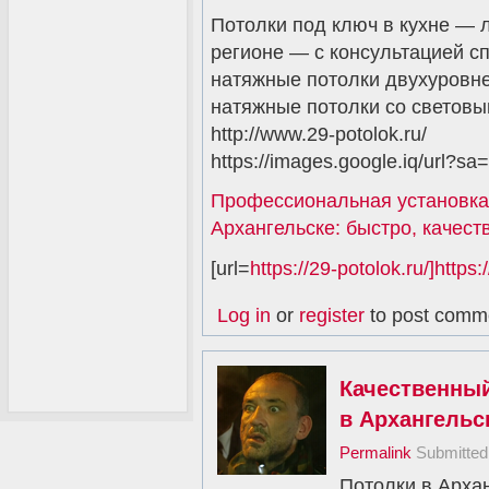
Потолки под ключ в кухне — 
регионе — с консультацией с
натяжные потолки двухуровне
натяжные потолки со световы
http://www.29-potolok.ru/
https://images.google.iq/url?sa=
Профессиональная установка
Архангельске: быстро, качест
[url=
https://29-potolok.ru/]https:/
Log in
or
register
to post comm
Качественны
в Архангельск
Permalink
Submitte
Потолки в Архан