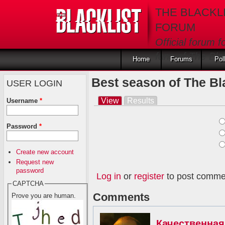
Skip to main content
THE BLACKL
FORUM
Official forum f
fans of The Blac
Home
Forums
Pol
Best season of The Bla
USER LOGIN
View
(active tab)
Results
Username
*
Primary tabs
Ch
Password
*
Create new account
Request new
password
Log in
or
register
to post comme
CAPTCHA
Comments
Prove you are human.
Качественная