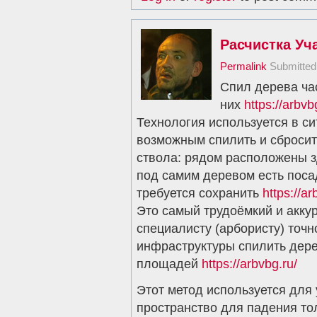
Расчистка Уч
Permalink
Submitte
Спил дерева ча
них
https://arbvb
Технология используется в си
возможным спилить и сброси
ствола: рядом расположены з
под самим деревом есть поса
требуется сохранить
https://ar
Это самый трудоёмкий и акку
специалисту (арбористу) точ
инфраструктуры спилить дер
площадей
https://arbvbg.ru/
Этот метод используется для 
пространство для падения то