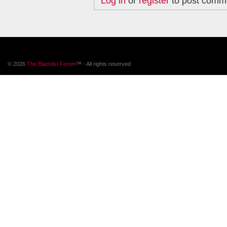
Log in
or
register
to post comm
© 2026
The Blacklist Forum
™ - All rights reserved