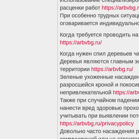
расценки работ
https://arbvbg.r
При особенно трудных ситуац
оговаривается индивидуальн
Когда требуется проводить н
https://arbvbg.ru/
Когда нужен спил деревьев ч
Деревья являются главным э
территории
https://arbvbg.ru/
Зеленые ухоженные насаждени
разросшейся кроной и покоси
непривлекательной
https://arb
Также при случайном падении
нанести вред здоровью прохо
учитывать при выявлении пот
https://arbvbg.ru/privacypolicy
Довольно часто насаждения р
коммуникаций или на строит