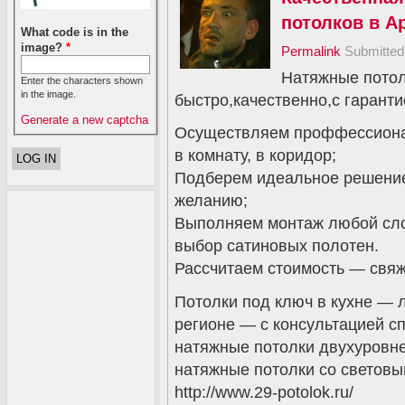
потолков в А
What code is in the
image?
*
Permalink
Submitte
Натяжные потол
Enter the characters shown
in the image.
быстро,качественно,с гаранти
Generate a new captcha
Осуществляем проффессионал
в комнату, в коридор;
Подберем идеальное решение
желанию;
Выполняем монтаж любой сло
выбор сатиновых полотен.
Рассчитаем стоимость — свяж
Потолки под ключ в кухне — 
регионе — с консультацией с
натяжные потолки двухуровне
натяжные потолки со световы
http://www.29-potolok.ru/