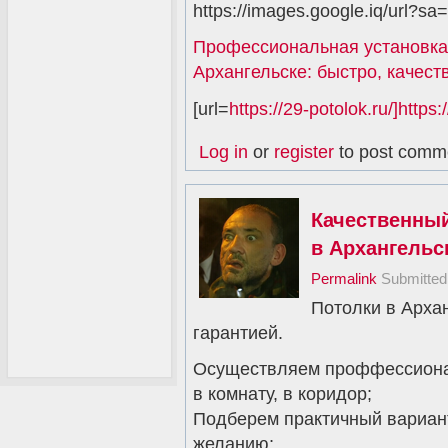
https://images.google.iq/url?sa=
Профессиональная установка
Архангельске: быстро, качест
[url=
https://29-potolok.ru/]https:/
Log in
or
register
to post comm
Качественны
в Архангельск
Permalink
Submitte
Потолки в Архан
гарантией.
Осуществляем проффессионал
в комнату, в коридор;
Подберем практичный вариан
желанию;